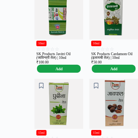
10ml
10ml
☆
☆
☆
☆
☆
☆
☆
☆
☆
☆
SK Products Javitri Oil
SK Products Cardamom Oil
(जाविन्त्री तेल) | 10ml
(इलायची तेल) | 10ml
₹
100.00
₹
50.00
Add
Add
15ml
15ml