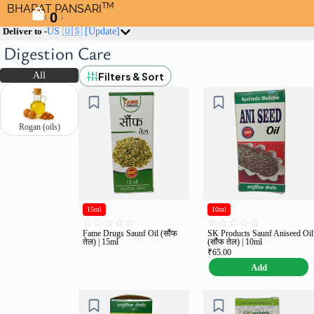
TM
BHARAT PANSARI
0
(
)
Deliver to -
US 🇺🇸
[Update]
Digestion Care
Filters & Sort
All
Rogan (oils)
15ml
10ml
☆
☆
☆
☆
☆
☆
☆
☆
☆
☆
Fame Drugs Saunf Oil (सौंफ
SK Products Saunf Aniseed Oil
तेल) | 15ml
(सौंफ तेल) | 10ml
₹
65.00
Add