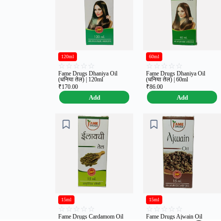
120ml
60ml
☆
☆
☆
☆
☆
☆
☆
☆
☆
☆
Fame Drugs Dhaniya Oil
Fame Drugs Dhaniya Oil
(धनिया तेल) | 120ml
(धनिया तेल) | 60ml
₹
170.00
₹
86.00
Add
Add
15ml
15ml
☆
☆
☆
☆
☆
☆
☆
☆
☆
☆
Fame Drugs Cardamom Oil
Fame Drugs Ajwain Oil