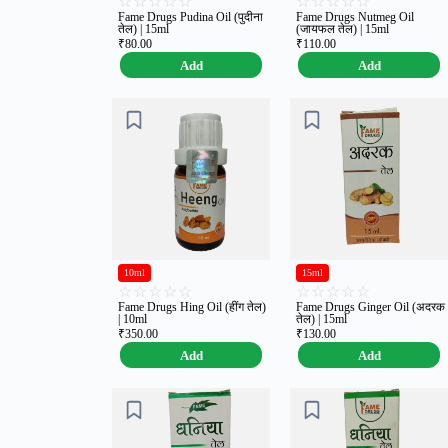
☆
☆
☆
☆
☆
☆
☆
☆
☆
☆
Fame Drugs Pudina Oil (पुदीना
Fame Drugs Nutmeg Oil
तेल) | 15ml
(जायफल तेल) | 15ml
₹
80.00
₹
110.00
Add
Add
10ml
15ml
☆
☆
☆
☆
☆
☆
☆
☆
☆
☆
Fame Drugs Hing Oil (हींग तेल)
Fame Drugs Ginger Oil (अदरक
| 10ml
तेल) | 15ml
₹
350.00
₹
130.00
Add
Add