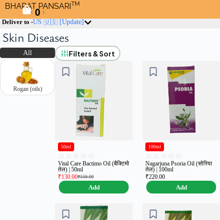
TM
BHARAT PANSARI
0
(
)
Deliver to -
US 🇺🇸
[Update]
Skin Diseases
Filters & Sort
All
Rogan (oils)
50ml
100ml
☆
☆
☆
☆
☆
☆
☆
☆
☆
☆
Vital Care Bactimo Oil (बैक्टिमो
Nagarjuna Psoria Oil (सोरिया
तेल) | 50ml
तेल) | 100ml
₹
130.00
₹
220.00
₹
159.00
Add
Add