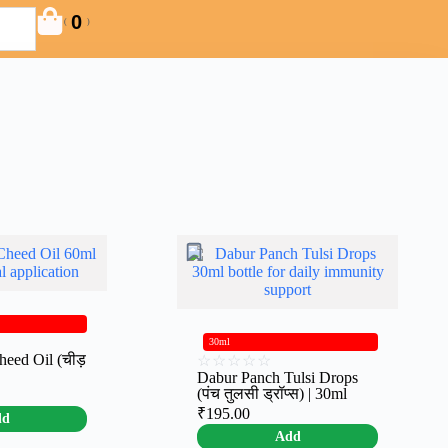
0
(
)
30ml
eed Oil (चीड़
☆
☆
☆
☆
☆
Dabur Panch Tulsi Drops
(पंच तुलसी ड्रॉप्स) | 30ml
₹
195.00
dd
Add