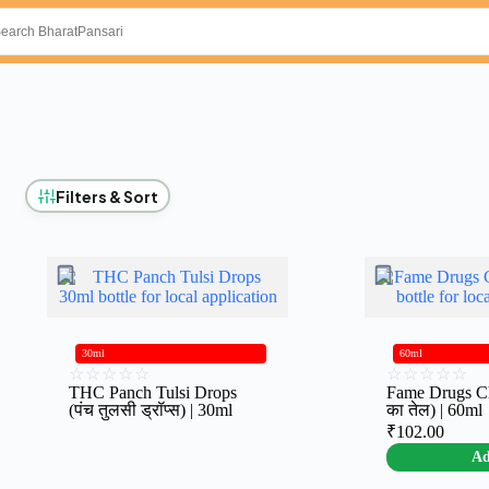
Filters & Sort
30ml
60ml
☆
☆
☆
☆
☆
☆
☆
☆
☆
☆
THC Panch Tulsi Drops
Fame Drugs Ch
(पंच तुलसी ड्रॉप्स) | 30ml
का तेल) | 60ml
₹
102.00
A