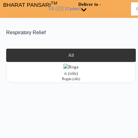
TM
BHARAT PANSARI
Deliver to -
US 🇺🇸
[Update]
Respiratory Relief
All
Rogan (oils)