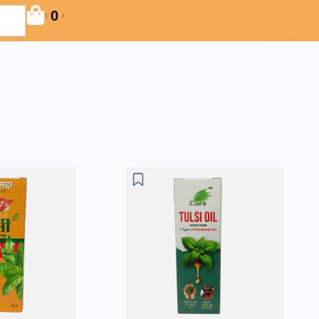
0
(
)