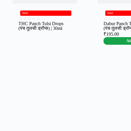
30ml
30ml
☆
☆
☆
☆
☆
☆
☆
☆
☆
☆
THC Panch Tulsi Drops
Dabur Panch T
(पंच तुलसी ड्रॉप्स) | 30ml
(पंच तुलसी ड्रॉप
₹
195.00
A