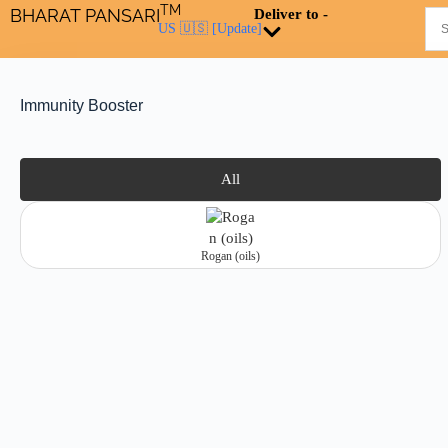
TM
BHARAT PANSARI
Deliver to -
US 🇺🇸
[Update]
Immunity Booster
All
Rogan (oils)