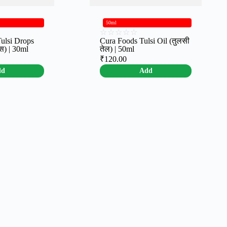
50ml
☆
☆
☆
☆
☆
ulsi Drops
Cura Foods Tulsi Oil (तुलसी
्स) | 30ml
तेल) | 50ml
₹
120.00
dd
Add